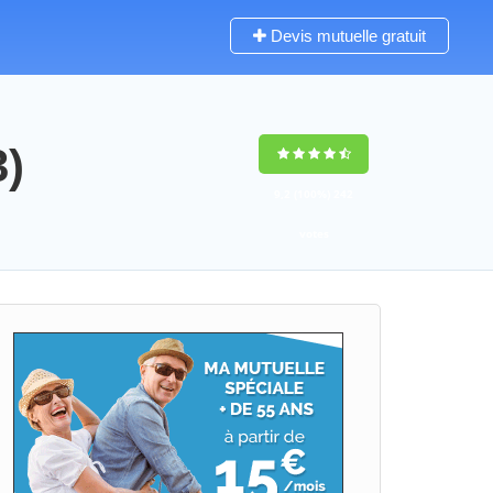
Devis mutuelle gratuit
3)
9,2
(100%)
242
votes