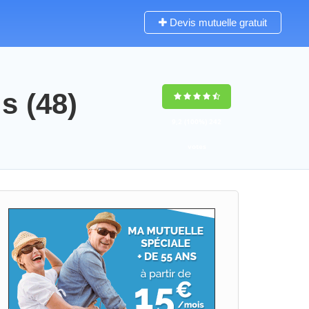
Devis mutuelle gratuit
s (48)
9,2
(100%)
242
votes