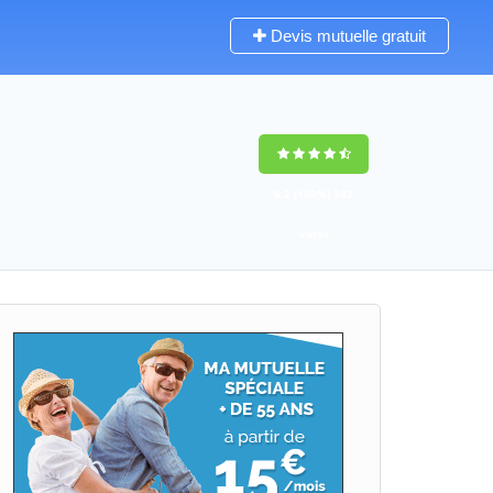
Devis mutuelle gratuit
9,2
(100%)
242
votes